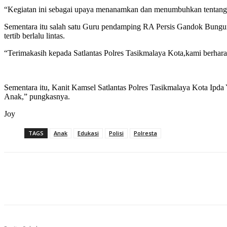
“Kegiatan ini sebagai upaya menanamkan dan menumbuhkan tentang tert
Sementara itu salah satu Guru pendamping RA Persis Gandok Bungurs
tertib berlalu lintas.
“Terimakasih kepada Satlantas Polres Tasikmalaya Kota,kami berharap
Sementara itu, Kanit Kamsel Satlantas Polres Tasikmalaya Kota Ipda Y
Anak,” pungkasnya.
Joy
TAGS
Anak
Edukasi
Polisi
Polresta
Bagikan