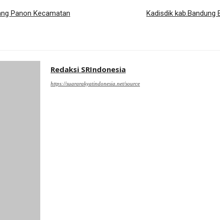
ndang Panon Kecamatan
Kadisdik kab.Bandung 
Redaksi SRIndonesia
https://suararakyatindonesia.net/source