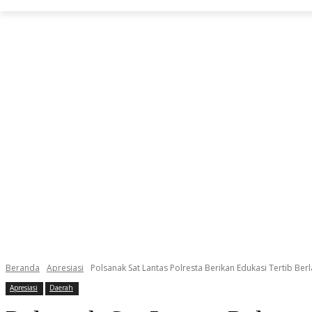
Beranda
Apresiasi
Polsanak Sat Lantas Polresta Berikan Edukasi Tertib Berla
Apresiasi
Daerah