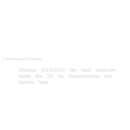
FOLLOW US
© SRIndonesia by Reartivity
SRIndonesia
BOX REDAKSI
Jabar
Daerah
Bandung Raya
Nasional
Iklan
TNI
Polri
Kejaksaan Kehakiman
Opini
Pendidikan
Wisata