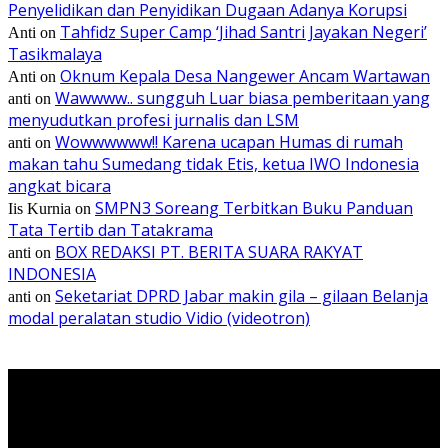
Penyelidikan dan Penyidikan Dugaan Adanya Korupsi
Tahfidz Super Camp ‘Jihad Santri Jayakan Negeri’
Anti
on
Tasikmalaya
Oknum Kepala Desa Nangewer Ancam Wartawan
Anti
on
Wawwww.. sungguh Luar biasa pemberitaan yang
anti
on
menyudutkan profesi jurnalis dan LSM
Wowwwwww!! Karena ucapan Humas di rumah
anti
on
makan tahu Sumedang tidak Etis, ketua IWO Indonesia
angkat bicara
SMPN3 Soreang Terbitkan Buku Panduan
Iis Kurnia
on
Tata Tertib dan Tatakrama
BOX REDAKSI PT. BERITA SUARA RAKYAT
anti
on
INDONESIA
Seketariat DPRD Jabar makin gila – gilaan Belanja
anti
on
modal peralatan studio Vidio (videotron)