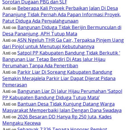
Sorotan Dugaan PBG dan SLF
Beberapa Kali Proyek Perbaikan Jalan Di Desa
Anti
on
Pananjung Tidak Pernah Ada Papan Informasi Proyek,
Patut Diduga Ada Penyalahgunaan
Bangunan Diduga Tidak Berijin Bermunculan di
Anti
on
Desa Pananjung, APH Tutup Mata
ASN Ngeluh THR Ga Cair, Terpaksa Pinjem Uang
Anti
on
dari Pinjol untuk Menutupi Kebutuhannya
Satpol PP Kabupaten Bandung Tidak Berkutik ‘
Anti
on
Bangunan Liar Tetap Berdiri Di Atas Jalur Hijau
Perumahan Tanpa Ada Penertiban
Parkir Liar Di Soreang Kabupaten Bandung
Anti
on
Semakin Merajalela Parkir Liar Dapat Dijerat Pidana
Pemerasan
Bangunan Liar Di Jalur Hijau Perumahan ‘Satpol
Anti
on
PP Kabupaten Bandung Diduga Tutup Mata’
Bantuan Desa Tidak Kunjung Datang Warga
Anti
on
Masyarakat Memperbaiki Jalan Dengan Dana Swadaya
2026 Besaran DD Hanya Rp 250 Juta, Kades
Anti
on
Mengaku Kecewa
Sebanyak 7.326 Tenaga Honorer Pemkot
Anti
on