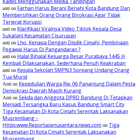
Kades Menggunakan Media Tandingan
Farhan Harus Berani Benahi Kota Bandung Dan
anti
on
Membersihkan Orang Orang Birokrasi Agar Tidak
Terjerat Korupsi
Klarifikasi Viralnya Video Tiktok Kepala Desa
anti
on
Sukatani Kecamatan Cisurupan
Lho, Kenapa Dengan Disdik Cimahi, Pembinaan
anti
on
Pegawai Harus Di Pangandaran ?
Halal Bihalal Keluarga Besar Purabaya 1445 H
anti
on
Kembali Dilaksanakan, Sederhana Penuh Keakraban
Kepala Sekolah SMPN3 Soreang Undang Orang
anti
on
Tua Murid
Kepedulian Warga Rw. 06 Pananjung Dalam Pesta
Anti
on
Demokrasi Daerah Masih Kurang
Sekda dan Anggota DPRD Bandung Di Tetapkan
Anti
on
Menjadi Tersangka Baru Kasus Bandung Smart City
Tiga Kecamatan Di Kota Cimahi Serentak Laksanakan
Musrembang –
Https:www.Reportasenusantara.news.com
Tiga
on
Kecamatan Di Kota Cimahi Serentak Laksanakan
Musrembang