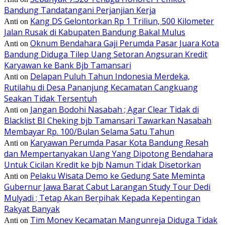
Bandung Tandatangani Perjanjian Kerja
Kang DS Gelontorkan Rp 1 Triliun, 500 Kilometer
Anti
on
Jalan Rusak di Kabupaten Bandung Bakal Mulus
Oknum Bendahara Gaji Perumda Pasar Juara Kota
Anti
on
Bandung Diduga Tilep Uang Setoran Angsuran Kredit
Karyawan ke Bank Bjb Tamansari
Delapan Puluh Tahun Indonesia Merdeka,
Anti
on
Rutilahu di Desa Pananjung Kecamatan Cangkuang
Seakan Tidak Tersentuh
Jangan Bodohi Nasabah ; Agar Clear Tidak di
Anti
on
Blacklist BI Cheking bjb Tamansari Tawarkan Nasabah
Membayar Rp. 100/Bulan Selama Satu Tahun
Karyawan Perumda Pasar Kota Bandung Resah
Anti
on
dan Mempertanyakan Uang Yang Dipotong Bendahara
Untuk Cicilan Kredit ke bjb Namun Tidak Disetorkan
Pelaku Wisata Demo ke Gedung Sate Meminta
Anti
on
Gubernur Jawa Barat Cabut Larangan Study Tour Dedi
Mulyadi ; Tetap Akan Berpihak Kepada Kepentingan
Rakyat Banyak
Tim Monev Kecamatan Mangunreja Diduga Tidak
Anti
on