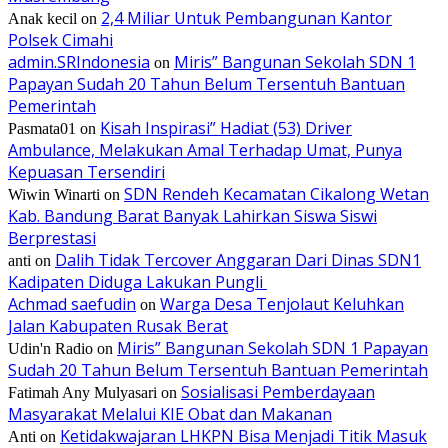
2,4 Miliar Untuk Pembangunan Kantor
Anak kecil
on
Polsek Cimahi
admin.SRIndonesia
Miris” Bangunan Sekolah SDN 1
on
Papayan Sudah 20 Tahun Belum Tersentuh Bantuan
Pemerintah
Kisah Inspirasi” Hadiat (53) Driver
Pasmata01
on
Ambulance, Melakukan Amal Terhadap Umat, Punya
Kepuasan Tersendiri
SDN Rendeh Kecamatan Cikalong Wetan
Wiwin Winarti
on
Kab. Bandung Barat Banyak Lahirkan Siswa Siswi
Berprestasi
Dalih Tidak Tercover Anggaran Dari Dinas SDN1
anti
on
Kadipaten Diduga Lakukan Pungli
Achmad saefudin
Warga Desa Tenjolaut Keluhkan
on
Jalan Kabupaten Rusak Berat
Miris” Bangunan Sekolah SDN 1 Papayan
Udin'n Radio
on
Sudah 20 Tahun Belum Tersentuh Bantuan Pemerintah
Sosialisasi Pemberdayaan
Fatimah Any Mulyasari
on
Masyarakat Melalui KIE Obat dan Makanan
Ketidakwajaran LHKPN Bisa Menjadi Titik Masuk
Anti
on