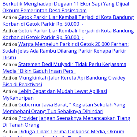
Berkutik Menghadapi Dugaan 11 Ekor Sapi Yang Dijual
Oknum Pemerintah Desa Pasirsalam
Getok Parkir Liar Kembali Terjadi di Kota Bandung
Anti
on
Korban di Getok Parkir Rp. 50.000 ,-
Getok Parkir Liar Kembali Terjadi di Kota Bandung
Anti
on
Korban di Getok Parkir Rp. 50.000 ,-
Warga Mengeluh Parkir di Getok 20.000 Farhan ;
Anti
on
Sudah Jelas Ada Rambu Dilarang Parkir Kenapa Parkir
Disitu
Statemen Dedi Mulyadi ‘ Tidak Perlu Kerjasama
Anti
on
Media ‘ Bikin Gaduh Insan Pers .
Mungkinkah Jalur Kereta Api Bandung Ciwidey
Anti
on
Bisa di Reaktivasi
Lebih Cepat dan Mudah Lewat Aplikasi
Anti
on
MyKahuripan
Gubernur Jawa Barat, ” Kegiatan Sekolah Yang
Anti
on
Membebani Orang Tua Sebaiknya Dihindari
Provider Jangan Seenaknya Menancapkan Tiang
Anti
on
Di Tanah Orang
Diduga Tidak Terima Diekpose Media, Oknum
Anti
on