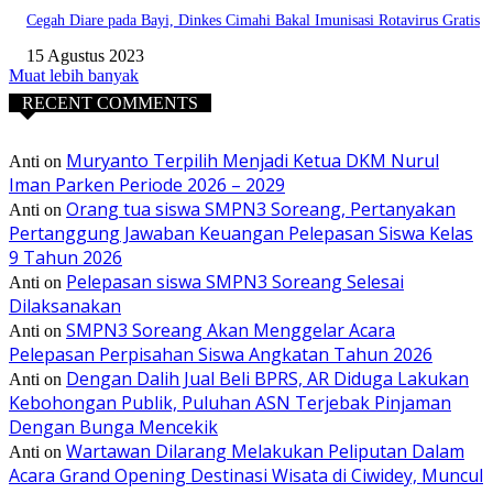
Cegah Diare pada Bayi, Dinkes Cimahi Bakal Imunisasi Rotavirus Gratis
15 Agustus 2023
Muat lebih banyak
RECENT COMMENTS
Muryanto Terpilih Menjadi Ketua DKM Nurul
Anti
on
Iman Parken Periode 2026 – 2029
Orang tua siswa SMPN3 Soreang, Pertanyakan
Anti
on
Pertanggung Jawaban Keuangan Pelepasan Siswa Kelas
9 Tahun 2026
Pelepasan siswa SMPN3 Soreang Selesai
Anti
on
Dilaksanakan
SMPN3 Soreang Akan Menggelar Acara
Anti
on
Pelepasan Perpisahan Siswa Angkatan Tahun 2026
Dengan Dalih Jual Beli BPRS, AR Diduga Lakukan
Anti
on
Kebohongan Publik, Puluhan ASN Terjebak Pinjaman
Dengan Bunga Mencekik
Wartawan Dilarang Melakukan Peliputan Dalam
Anti
on
Acara Grand Opening Destinasi Wisata di Ciwidey, Muncul