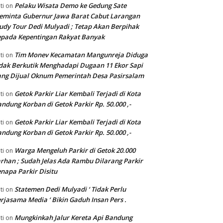
Pelaku Wisata Demo ke Gedung Sate
ti
on
eminta Gubernur Jawa Barat Cabut Larangan
udy Tour Dedi Mulyadi ; Tetap Akan Berpihak
pada Kepentingan Rakyat Banyak
Tim Monev Kecamatan Mangunreja Diduga
ti
on
dak Berkutik Menghadapi Dugaan 11 Ekor Sapi
ng Dijual Oknum Pemerintah Desa Pasirsalam
Getok Parkir Liar Kembali Terjadi di Kota
ti
on
ndung Korban di Getok Parkir Rp. 50.000 ,-
Getok Parkir Liar Kembali Terjadi di Kota
ti
on
ndung Korban di Getok Parkir Rp. 50.000 ,-
Warga Mengeluh Parkir di Getok 20.000
ti
on
rhan ; Sudah Jelas Ada Rambu Dilarang Parkir
napa Parkir Disitu
Statemen Dedi Mulyadi ‘ Tidak Perlu
ti
on
rjasama Media ‘ Bikin Gaduh Insan Pers .
Mungkinkah Jalur Kereta Api Bandung
ti
on