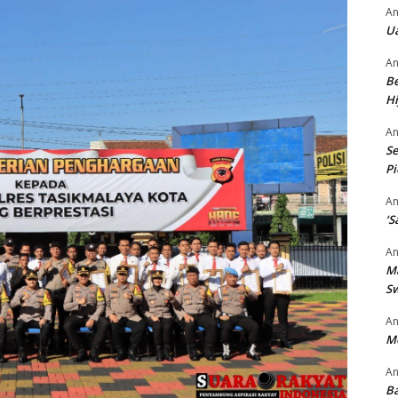
An
Ua
An
Be
Hi
An
Se
P
An
‘S
An
M
S
An
M
An
Ba