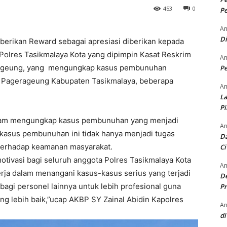
453
0
Pe
An
D
 berikan Reward sebagai apresiasi diberikan kepada
 Polres Tasikmalaya Kota yang dipimpin Kasat Reskrim
An
rageung, yang mengungkap kasus pembunuhan
Pe
i Pagerageung Kabupaten Tasikmalaya, beberapa
An
La
P
dalam mengungkap kasus pembunuhan yang menjadi
An
kasus pembunuhan ini tidak hanya menjadi tugas
Da
a terhadap keamanan masyarakat.
Ci
tivasi bagi seluruh anggota Polres Tasikmalaya Kota
An
rja dalam menangani kasus-kasus serius yang terjadi
De
bagi personel lainnya untuk lebih profesional guna
Pr
ng lebih baik,”ucap AKBP SY Zainal Abidin Kapolres
An
di