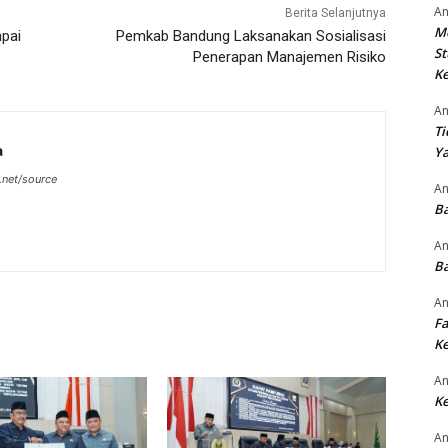
An
Berita Selanjutnya
M
pai
Pemkab Bandung Laksanakan Sosialisasi
St
Penerapan Manajemen Risiko
Ke
An
Ti
a
Ya
.net/source
An
Ba
An
Ba
An
Fa
Ke
An
Ke
An