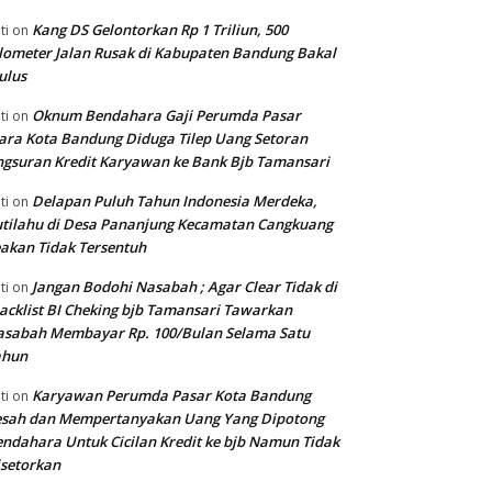
Kang DS Gelontorkan Rp 1 Triliun, 500
ti
on
lometer Jalan Rusak di Kabupaten Bandung Bakal
ulus
Oknum Bendahara Gaji Perumda Pasar
ti
on
ara Kota Bandung Diduga Tilep Uang Setoran
gsuran Kredit Karyawan ke Bank Bjb Tamansari
Delapan Puluh Tahun Indonesia Merdeka,
ti
on
tilahu di Desa Pananjung Kecamatan Cangkuang
akan Tidak Tersentuh
Jangan Bodohi Nasabah ; Agar Clear Tidak di
ti
on
acklist BI Cheking bjb Tamansari Tawarkan
asabah Membayar Rp. 100/Bulan Selama Satu
ahun
Karyawan Perumda Pasar Kota Bandung
ti
on
esah dan Mempertanyakan Uang Yang Dipotong
ndahara Untuk Cicilan Kredit ke bjb Namun Tidak
setorkan