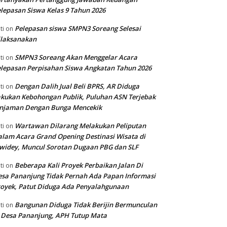
lepasan Siswa Kelas 9 Tahun 2026
Pelepasan siswa SMPN3 Soreang Selesai
ti
on
ilaksanakan
SMPN3 Soreang Akan Menggelar Acara
ti
on
lepasan Perpisahan Siswa Angkatan Tahun 2026
Dengan Dalih Jual Beli BPRS, AR Diduga
ti
on
kukan Kebohongan Publik, Puluhan ASN Terjebak
injaman Dengan Bunga Mencekik
Wartawan Dilarang Melakukan Peliputan
ti
on
lam Acara Grand Opening Destinasi Wisata di
widey, Muncul Sorotan Dugaan PBG dan SLF
Beberapa Kali Proyek Perbaikan Jalan Di
ti
on
sa Pananjung Tidak Pernah Ada Papan Informasi
oyek, Patut Diduga Ada Penyalahgunaan
Bangunan Diduga Tidak Berijin Bermunculan
ti
on
 Desa Pananjung, APH Tutup Mata