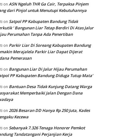
ASN Ngeluh THR Ga Cair, Terpaksa Pinjem
ti
on
ng dari Pinjol untuk Menutupi Kebutuhannya
Satpol PP Kabupaten Bandung Tidak
ti
on
rkutik ‘ Bangunan Liar Tetap Berdiri Di Atas Jalur
jau Perumahan Tanpa Ada Penertiban
Parkir Liar Di Soreang Kabupaten Bandung
ti
on
makin Merajalela Parkir Liar Dapat Dijerat
idana Pemerasan
Bangunan Liar Di Jalur Hijau Perumahan
ti
on
atpol PP Kabupaten Bandung Diduga Tutup Mata’
Bantuan Desa Tidak Kunjung Datang Warga
ti
on
asyarakat Memperbaiki Jalan Dengan Dana
wadaya
2026 Besaran DD Hanya Rp 250 Juta, Kades
ti
on
engaku Kecewa
Sebanyak 7.326 Tenaga Honorer Pemkot
ti
on
ndung Tandatangani Perjanjian Kerja