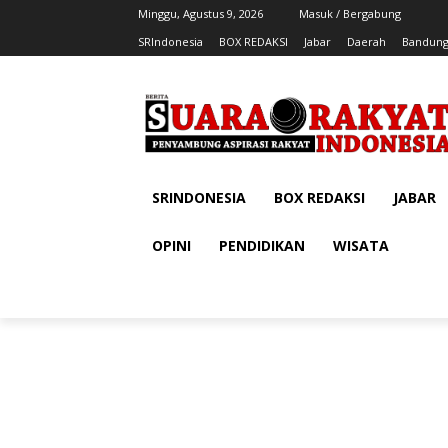
Minggu, Agustus 9, 2026
Masuk / Bergabung
SRIndonesia
BOX REDAKSI
Jabar
Daerah
Bandung
SRINDONESIA
BOX REDAKSI
JABAR
OPINI
PENDIDIKAN
WISATA