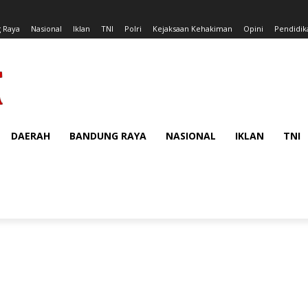
 Raya
Nasional
Iklan
TNI
Polri
Kejaksaan Kehakiman
Opini
Pendidik
DAERAH
BANDUNG RAYA
NASIONAL
IKLAN
TNI