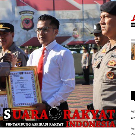
An
Im
An
P