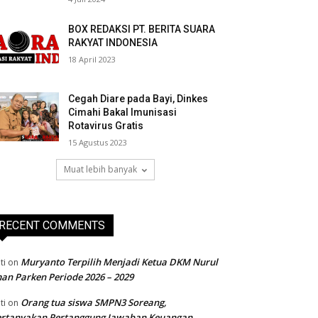
BOX REDAKSI PT. BERITA SUARA
RAKYAT INDONESIA
18 April 2023
Cegah Diare pada Bayi, Dinkes
Cimahi Bakal Imunisasi
Rotavirus Gratis
15 Agustus 2023
Muat lebih banyak
RECENT COMMENTS
Muryanto Terpilih Menjadi Ketua DKM Nurul
ti
on
an Parken Periode 2026 – 2029
Orang tua siswa SMPN3 Soreang,
ti
on
ertanyakan Pertanggung Jawaban Keuangan