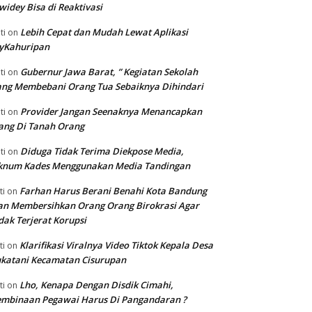
widey Bisa di Reaktivasi
Lebih Cepat dan Mudah Lewat Aplikasi
ti
on
yKahuripan
Gubernur Jawa Barat, ” Kegiatan Sekolah
ti
on
ng Membebani Orang Tua Sebaiknya Dihindari
Provider Jangan Seenaknya Menancapkan
ti
on
ang Di Tanah Orang
Diduga Tidak Terima Diekpose Media,
ti
on
knum Kades Menggunakan Media Tandingan
Farhan Harus Berani Benahi Kota Bandung
ti
on
n Membersihkan Orang Orang Birokrasi Agar
dak Terjerat Korupsi
Klarifikasi Viralnya Video Tiktok Kepala Desa
ti
on
katani Kecamatan Cisurupan
Lho, Kenapa Dengan Disdik Cimahi,
ti
on
embinaan Pegawai Harus Di Pangandaran ?