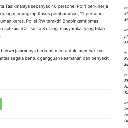
a Tasikmalaya sebanyak 48 personel Polri berkinerja
An
krim yang menungkap Kasus pembunuhan, 12 personel
Ki
M
man keras, Polisi RW teraktif, Bhabinkamtibmas
ian aplikasi SOT serta 8 orang masyarakat yang telah
An
.
Ju
An
n bahwa jajarannya berkomitmen untuk memberikan
An
antas segala bentuk gangguan keamanan dan penyakit
Ru
Se
An
Bl
N
T
An
R
Be
Di