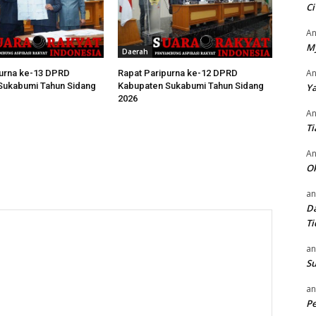
Ci
An
M
Daerah
An
purna ke-13 DPRD
Rapat Paripurna ke-12 DPRD
Sukabumi Tahun Sidang
Kabupaten Sukabumi Tahun Sidang
Ya
2026
An
Ti
An
O
an
Da
Ti
an
Su
an
P