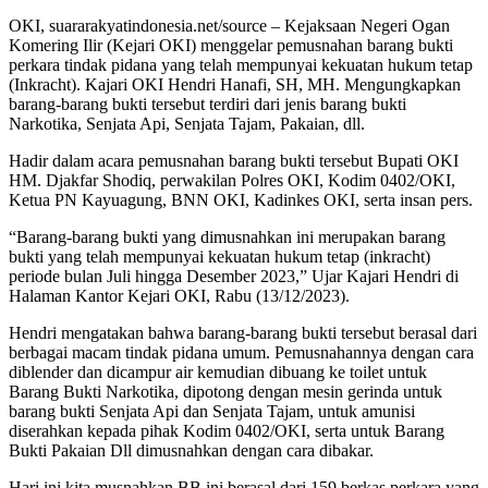
OKI, suararakyatindonesia.net/source – Kejaksaan Negeri Ogan
Komering Ilir (Kejari OKI) menggelar pemusnahan barang bukti
perkara tindak pidana yang telah mempunyai kekuatan hukum tetap
(Inkracht). Kajari OKI Hendri Hanafi, SH, MH. Mengungkapkan
barang-barang bukti tersebut terdiri dari jenis barang bukti
Narkotika, Senjata Api, Senjata Tajam, Pakaian, dll.
Hadir dalam acara pemusnahan barang bukti tersebut Bupati OKI
HM. Djakfar Shodiq, perwakilan Polres OKI, Kodim 0402/OKI,
Ketua PN Kayuagung, BNN OKI, Kadinkes OKI, serta insan pers.
“Barang-barang bukti yang dimusnahkan ini merupakan barang
bukti yang telah mempunyai kekuatan hukum tetap (inkracht)
periode bulan Juli hingga Desember 2023,” Ujar Kajari Hendri di
Halaman Kantor Kejari OKI, Rabu (13/12/2023).
Hendri mengatakan bahwa barang-barang bukti tersebut berasal dari
berbagai macam tindak pidana umum. Pemusnahannya dengan cara
diblender dan dicampur air kemudian dibuang ke toilet untuk
Barang Bukti Narkotika, dipotong dengan mesin gerinda untuk
barang bukti Senjata Api dan Senjata Tajam, untuk amunisi
diserahkan kepada pihak Kodim 0402/OKI, serta untuk Barang
Bukti Pakaian Dll dimusnahkan dengan cara dibakar.
Hari ini kita musnahkan BB ini berasal dari 159 berkas perkara yang