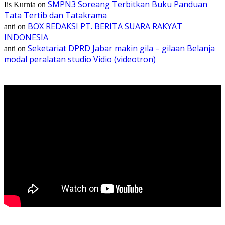
SMPN3 Soreang Terbitkan Buku Panduan
Iis Kurnia
on
Tata Tertib dan Tatakrama
BOX REDAKSI PT. BERITA SUARA RAKYAT
anti
on
INDONESIA
Seketariat DPRD Jabar makin gila – gilaan Belanja
anti
on
modal peralatan studio Vidio (videotron)