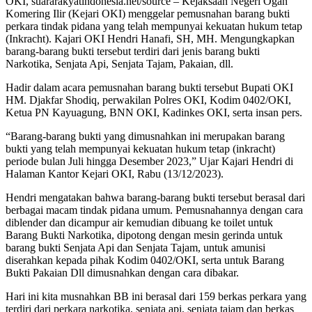
OKI, suararakyatindonesia.net/source – Kejaksaan Negeri Ogan
Komering Ilir (Kejari OKI) menggelar pemusnahan barang bukti
perkara tindak pidana yang telah mempunyai kekuatan hukum tetap
(Inkracht). Kajari OKI Hendri Hanafi, SH, MH. Mengungkapkan
barang-barang bukti tersebut terdiri dari jenis barang bukti
Narkotika, Senjata Api, Senjata Tajam, Pakaian, dll.
Hadir dalam acara pemusnahan barang bukti tersebut Bupati OKI
HM. Djakfar Shodiq, perwakilan Polres OKI, Kodim 0402/OKI,
Ketua PN Kayuagung, BNN OKI, Kadinkes OKI, serta insan pers.
“Barang-barang bukti yang dimusnahkan ini merupakan barang
bukti yang telah mempunyai kekuatan hukum tetap (inkracht)
periode bulan Juli hingga Desember 2023,” Ujar Kajari Hendri di
Halaman Kantor Kejari OKI, Rabu (13/12/2023).
Hendri mengatakan bahwa barang-barang bukti tersebut berasal dari
berbagai macam tindak pidana umum. Pemusnahannya dengan cara
diblender dan dicampur air kemudian dibuang ke toilet untuk
Barang Bukti Narkotika, dipotong dengan mesin gerinda untuk
barang bukti Senjata Api dan Senjata Tajam, untuk amunisi
diserahkan kepada pihak Kodim 0402/OKI, serta untuk Barang
Bukti Pakaian Dll dimusnahkan dengan cara dibakar.
Hari ini kita musnahkan BB ini berasal dari 159 berkas perkara yang
terdiri dari perkara narkotika, senjata api, senjata tajam dan berkas