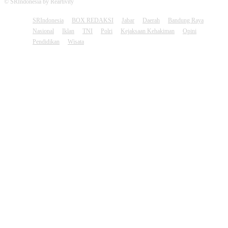
© SRIndonesia by Reartivity
SRIndonesia
BOX REDAKSI
Jabar
Daerah
Bandung Raya
Nasional
Iklan
TNI
Polri
Kejaksaan Kehakiman
Opini
Pendidikan
Wisata