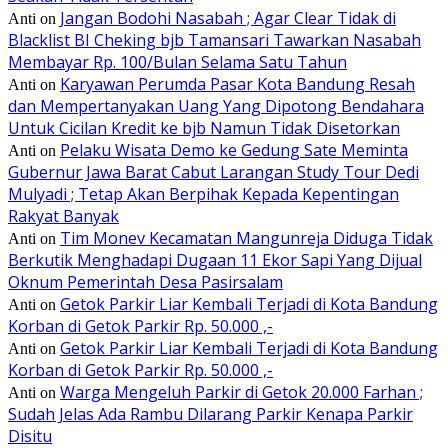
Jangan Bodohi Nasabah ; Agar Clear Tidak di
Anti
on
Blacklist BI Cheking bjb Tamansari Tawarkan Nasabah
Membayar Rp. 100/Bulan Selama Satu Tahun
Karyawan Perumda Pasar Kota Bandung Resah
Anti
on
dan Mempertanyakan Uang Yang Dipotong Bendahara
Untuk Cicilan Kredit ke bjb Namun Tidak Disetorkan
Pelaku Wisata Demo ke Gedung Sate Meminta
Anti
on
Gubernur Jawa Barat Cabut Larangan Study Tour Dedi
Mulyadi ; Tetap Akan Berpihak Kepada Kepentingan
Rakyat Banyak
Tim Monev Kecamatan Mangunreja Diduga Tidak
Anti
on
Berkutik Menghadapi Dugaan 11 Ekor Sapi Yang Dijual
Oknum Pemerintah Desa Pasirsalam
Getok Parkir Liar Kembali Terjadi di Kota Bandung
Anti
on
Korban di Getok Parkir Rp. 50.000 ,-
Getok Parkir Liar Kembali Terjadi di Kota Bandung
Anti
on
Korban di Getok Parkir Rp. 50.000 ,-
Warga Mengeluh Parkir di Getok 20.000 Farhan ;
Anti
on
Sudah Jelas Ada Rambu Dilarang Parkir Kenapa Parkir
Disitu