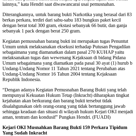
lainnya,” kata Hendri saat diwawancarai usai pemusnahan.
Diterangkannya, untuk barang bukti Narkotika yang berasal dari 83
berkas perkara, terdiri dari sabu-sabu 183 bungkus paket kecil
dengan berat total 300 gram, ekstasi sebanyak 66 butir, dan ganja
sebanyak 1 pack dengan berat 250 gram.
Kegiatan pemusnahan barang bukti ini merupakan tugas Penuntut
Umum untuk melaksanakan eksekusi terhadap Putusan Pengadilan
sebagaimana yang diamanatkan dalam pasal 270 KUHAP yaitu
melaksanakan tugas dan wewenang Kejaksaan di bidang Pidana
Umum sebagaimana yang diamatkan pada pasal 30 ayat (1) hurub b
Undang-Undang Nomor 11 Tahun 2021 tentang Perubahan atas
Undang-Undang Nomor 16 Tahun 2004 tentang Kejaksaan
Republik Indonesia.
“Dengan adanya Kegiatan Pemusnahan Barang Bukti yang telah
mempunyai Kekuatan Hukum Tetap (Inkracht) diharapkan tingkat
kejahatan akan berkurang dan barang bukti tersebut tidak
disalahgunakan oleh orang-orang yang tidak bertanggung jawab
sehingga keadaan dan situasi di wilayah hukum Kejari OKI menjadi
aman, tentram dan kondusif” Pungkas Hendri. (FUADI)
Kejari OKI Musnahkan Barang Bukti 159 Perkara Tipidum
Yang Sudah
Inkracht