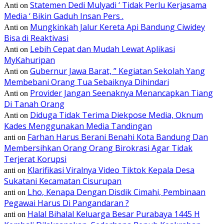
Statemen Dedi Mulyadi ‘ Tidak Perlu Kerjasama
Anti
on
Media ‘ Bikin Gaduh Insan Pers .
Mungkinkah Jalur Kereta Api Bandung Ciwidey
Anti
on
Bisa di Reaktivasi
Lebih Cepat dan Mudah Lewat Aplikasi
Anti
on
MyKahuripan
Gubernur Jawa Barat, ” Kegiatan Sekolah Yang
Anti
on
Membebani Orang Tua Sebaiknya Dihindari
Provider Jangan Seenaknya Menancapkan Tiang
Anti
on
Di Tanah Orang
Diduga Tidak Terima Diekpose Media, Oknum
Anti
on
Kades Menggunakan Media Tandingan
Farhan Harus Berani Benahi Kota Bandung Dan
anti
on
Membersihkan Orang Orang Birokrasi Agar Tidak
Terjerat Korupsi
Klarifikasi Viralnya Video Tiktok Kepala Desa
anti
on
Sukatani Kecamatan Cisurupan
Lho, Kenapa Dengan Disdik Cimahi, Pembinaan
anti
on
Pegawai Harus Di Pangandaran ?
Halal Bihalal Keluarga Besar Purabaya 1445 H
anti
on