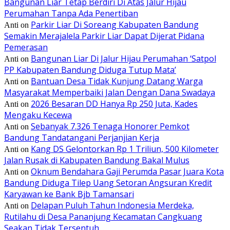
Bangunan Liar Tetap Berdiri Di Atas Jalur Hijau
Perumahan Tanpa Ada Penertiban
Parkir Liar Di Soreang Kabupaten Bandung
Anti
on
Semakin Merajalela Parkir Liar Dapat Dijerat Pidana
Pemerasan
Bangunan Liar Di Jalur Hijau Perumahan ‘Satpol
Anti
on
PP Kabupaten Bandung Diduga Tutup Mata’
Bantuan Desa Tidak Kunjung Datang Warga
Anti
on
Masyarakat Memperbaiki Jalan Dengan Dana Swadaya
2026 Besaran DD Hanya Rp 250 Juta, Kades
Anti
on
Mengaku Kecewa
Sebanyak 7.326 Tenaga Honorer Pemkot
Anti
on
Bandung Tandatangani Perjanjian Kerja
Kang DS Gelontorkan Rp 1 Triliun, 500 Kilometer
Anti
on
Jalan Rusak di Kabupaten Bandung Bakal Mulus
Oknum Bendahara Gaji Perumda Pasar Juara Kota
Anti
on
Bandung Diduga Tilep Uang Setoran Angsuran Kredit
Karyawan ke Bank Bjb Tamansari
Delapan Puluh Tahun Indonesia Merdeka,
Anti
on
Rutilahu di Desa Pananjung Kecamatan Cangkuang
Seakan Tidak Tersentuh