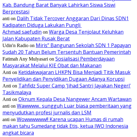
Kab. Bandung Barat Banyak Lahirkan Siswa Siswi
Berprestasi
Dalih Tidak Tercover Anggaran Dari Dinas SDN1
anti
on
Kadipaten Diduga Lakukan Pungli
Achmad saefudin
Warga Desa Tenjolaut Keluhkan
on
Jalan Kabupaten Rusak Berat
Miris” Bangunan Sekolah SDN 1 Papayan
Udin'n Radio
on
Sudah 20 Tahun Belum Tersentuh Bantuan Pemerintah
Sosialisasi Pemberdayaan
Fatimah Any Mulyasari
on
Masyarakat Melalui KIE Obat dan Makanan
Ketidakwajaran LHKPN Bisa Menjadi Titik Masuk
Anti
on
Penyelidikan dan Penyidikan Dugaan Adanya Korupsi
Tahfidz Super Camp ‘Jihad Santri Jayakan Negeri’
Anti
on
Tasikmalaya
Oknum Kepala Desa Nangewer Ancam Wartawan
Anti
on
Wawwww.. sungguh Luar biasa pemberitaan yang
anti
on
menyudutkan profesi jurnalis dan LSM
Wowwwwww!! Karena ucapan Humas di rumah
anti
on
makan tahu Sumedang tidak Etis, ketua IWO Indonesia
angkat bicara