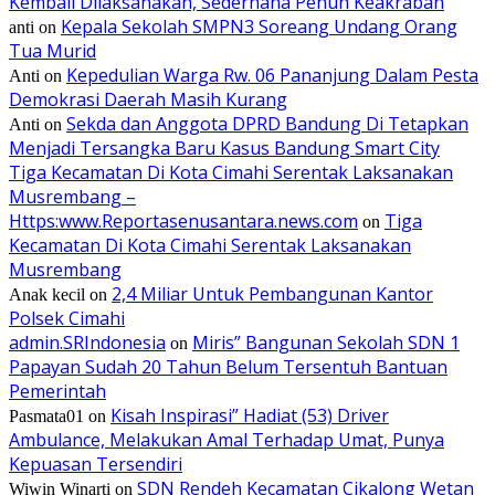
Kembali Dilaksanakan, Sederhana Penuh Keakraban
Kepala Sekolah SMPN3 Soreang Undang Orang
anti
on
Tua Murid
Kepedulian Warga Rw. 06 Pananjung Dalam Pesta
Anti
on
Demokrasi Daerah Masih Kurang
Sekda dan Anggota DPRD Bandung Di Tetapkan
Anti
on
Menjadi Tersangka Baru Kasus Bandung Smart City
Tiga Kecamatan Di Kota Cimahi Serentak Laksanakan
Musrembang –
Https:www.Reportasenusantara.news.com
Tiga
on
Kecamatan Di Kota Cimahi Serentak Laksanakan
Musrembang
2,4 Miliar Untuk Pembangunan Kantor
Anak kecil
on
Polsek Cimahi
admin.SRIndonesia
Miris” Bangunan Sekolah SDN 1
on
Papayan Sudah 20 Tahun Belum Tersentuh Bantuan
Pemerintah
Kisah Inspirasi” Hadiat (53) Driver
Pasmata01
on
Ambulance, Melakukan Amal Terhadap Umat, Punya
Kepuasan Tersendiri
SDN Rendeh Kecamatan Cikalong Wetan
Wiwin Winarti
on