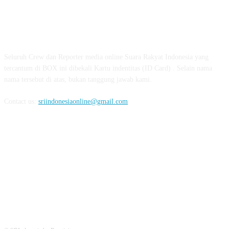
ABOUT US
Seluruh Crew dan Reporter media online Suara Rakyat Indonesia yang
tercantum di BOX ini dibekali Kartu indentitas (ID Card) . Selain nama
nama tersebut di atas, bukan tanggung jawab kami.
Contact us:
sriindonesiaonline@gmail.com
FOLLOW US