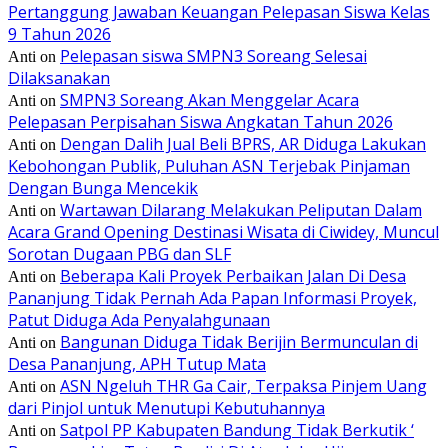
Pertanggung Jawaban Keuangan Pelepasan Siswa Kelas
9 Tahun 2026
Pelepasan siswa SMPN3 Soreang Selesai
Anti
on
Dilaksanakan
SMPN3 Soreang Akan Menggelar Acara
Anti
on
Pelepasan Perpisahan Siswa Angkatan Tahun 2026
Dengan Dalih Jual Beli BPRS, AR Diduga Lakukan
Anti
on
Kebohongan Publik, Puluhan ASN Terjebak Pinjaman
Dengan Bunga Mencekik
Wartawan Dilarang Melakukan Peliputan Dalam
Anti
on
Acara Grand Opening Destinasi Wisata di Ciwidey, Muncul
Sorotan Dugaan PBG dan SLF
Beberapa Kali Proyek Perbaikan Jalan Di Desa
Anti
on
Pananjung Tidak Pernah Ada Papan Informasi Proyek,
Patut Diduga Ada Penyalahgunaan
Bangunan Diduga Tidak Berijin Bermunculan di
Anti
on
Desa Pananjung, APH Tutup Mata
ASN Ngeluh THR Ga Cair, Terpaksa Pinjem Uang
Anti
on
dari Pinjol untuk Menutupi Kebutuhannya
Satpol PP Kabupaten Bandung Tidak Berkutik ‘
Anti
on