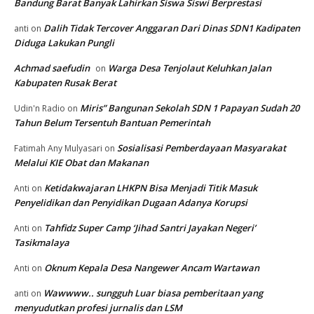
Bandung Barat Banyak Lahirkan Siswa Siswi Berprestasi
Dalih Tidak Tercover Anggaran Dari Dinas SDN1 Kadipaten
anti
on
Diduga Lakukan Pungli
Achmad saefudin
Warga Desa Tenjolaut Keluhkan Jalan
on
Kabupaten Rusak Berat
Miris” Bangunan Sekolah SDN 1 Papayan Sudah 20
Udin'n Radio
on
Tahun Belum Tersentuh Bantuan Pemerintah
Sosialisasi Pemberdayaan Masyarakat
Fatimah Any Mulyasari
on
Melalui KIE Obat dan Makanan
Ketidakwajaran LHKPN Bisa Menjadi Titik Masuk
Anti
on
Penyelidikan dan Penyidikan Dugaan Adanya Korupsi
Tahfidz Super Camp ‘Jihad Santri Jayakan Negeri’
Anti
on
Tasikmalaya
Oknum Kepala Desa Nangewer Ancam Wartawan
Anti
on
Wawwww.. sungguh Luar biasa pemberitaan yang
anti
on
menyudutkan profesi jurnalis dan LSM