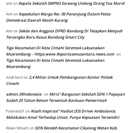
Kepala Sekolah SMPN3 Soreang Undang Orang Tua Murid
anti
on
Kepedulian Warga Rw. 06 Pananjung Dalam Pesta
Anti
on
Demokrasi Daerah Masih Kurang
Sekda dan Anggota DPRD Bandung Di Tetapkan Menjadi
Anti
on
Tersangka Baru Kasus Bandung Smart City
Tiga Kecamatan Di Kota Cimahi Serentak Laksanakan
Musrembang – Https:www.Reportasenusantara.news.com
on
Tiga Kecamatan Di Kota Cimahi Serentak Laksanakan
Musrembang
2,4 Miliar Untuk Pembangunan Kantor Polsek
Anak kecil
on
Cimahi
admin.SRIndonesia
Miris” Bangunan Sekolah SDN 1 Papayan
on
Sudah 20 Tahun Belum Tersentuh Bantuan Pemerintah
Kisah Inspirasi” Hadiat (53) Driver Ambulance,
Pasmata01
on
Melakukan Amal Terhadap Umat, Punya Kepuasan Tersendiri
SDN Rendeh Kecamatan Cikalong Wetan Kab.
Wiwin Winarti
on