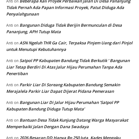
Beberapa Kali Proyek Perbaikan Jalan Di Desa Pananjung
Anti
on
Tidak Pernah Ada Papan Informasi Proyek, Patut Diduga Ada
Penyalahgunaan
Bangunan Diduga Tidak Berijin Bermunculan di Desa
Anti
on
Pananjung, APH Tutup Mata
ASN Ngeluh THR Ga Cair, Terpaksa Pinjem Uang dari Pinjol
Anti
on
untuk Menutupi Kebutuhannya
Satpol PP Kabupaten Bandung Tidak Berkutik ‘ Bangunan
Anti
on
Liar Tetap Berdiri Di Atas Jalur Hijau Perumahan Tanpa Ada
Penertiban
Parkir Liar Di Soreang Kabupaten Bandung Semakin
Anti
on
Merajalela Parkir Liar Dapat Dijerat Pidana Pemerasan
Bangunan Liar Di Jalur Hijau Perumahan ‘Satpol PP
Anti
on
Kabupaten Bandung Diduga Tutup Mata’
Bantuan Desa Tidak Kunjung Datang Warga Masyarakat
Anti
on
Memperbaiki Jalan Dengan Dana Swadaya
2026 Besaran DD Hanya Rp 250 Juta, Kades Mengaku
Anti
on