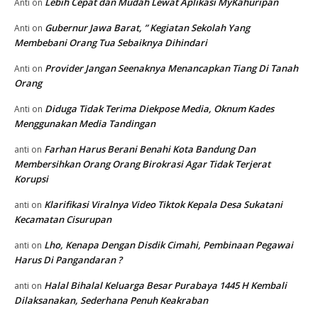
Lebih Cepat dan Mudah Lewat Aplikasi MyKahuripan
Anti
on
Gubernur Jawa Barat, ” Kegiatan Sekolah Yang
Anti
on
Membebani Orang Tua Sebaiknya Dihindari
Provider Jangan Seenaknya Menancapkan Tiang Di Tanah
Anti
on
Orang
Diduga Tidak Terima Diekpose Media, Oknum Kades
Anti
on
Menggunakan Media Tandingan
Farhan Harus Berani Benahi Kota Bandung Dan
anti
on
Membersihkan Orang Orang Birokrasi Agar Tidak Terjerat
Korupsi
Klarifikasi Viralnya Video Tiktok Kepala Desa Sukatani
anti
on
Kecamatan Cisurupan
Lho, Kenapa Dengan Disdik Cimahi, Pembinaan Pegawai
anti
on
Harus Di Pangandaran ?
Halal Bihalal Keluarga Besar Purabaya 1445 H Kembali
anti
on
Dilaksanakan, Sederhana Penuh Keakraban