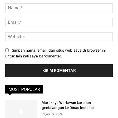
Komentar:
Na
Ema
Web
Simpan nama, email, dan situs web saya di browser ini
untuk lain kali saya berkomentar.
MOST POPULAR
Maraknya Wartawan karbitan
gentayangan ke Dinas Instansi
29 Januari 2024