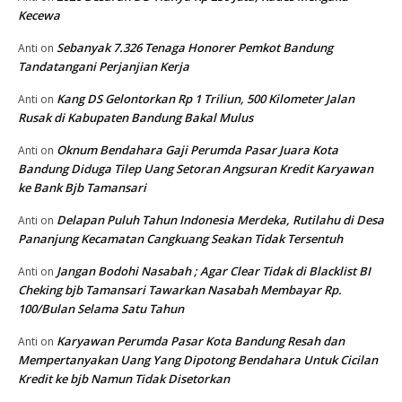
Kecewa
Sebanyak 7.326 Tenaga Honorer Pemkot Bandung
Anti
on
Tandatangani Perjanjian Kerja
Kang DS Gelontorkan Rp 1 Triliun, 500 Kilometer Jalan
Anti
on
Rusak di Kabupaten Bandung Bakal Mulus
Oknum Bendahara Gaji Perumda Pasar Juara Kota
Anti
on
Bandung Diduga Tilep Uang Setoran Angsuran Kredit Karyawan
ke Bank Bjb Tamansari
Delapan Puluh Tahun Indonesia Merdeka, Rutilahu di Desa
Anti
on
Pananjung Kecamatan Cangkuang Seakan Tidak Tersentuh
Jangan Bodohi Nasabah ; Agar Clear Tidak di Blacklist BI
Anti
on
Cheking bjb Tamansari Tawarkan Nasabah Membayar Rp.
100/Bulan Selama Satu Tahun
Karyawan Perumda Pasar Kota Bandung Resah dan
Anti
on
Mempertanyakan Uang Yang Dipotong Bendahara Untuk Cicilan
Kredit ke bjb Namun Tidak Disetorkan