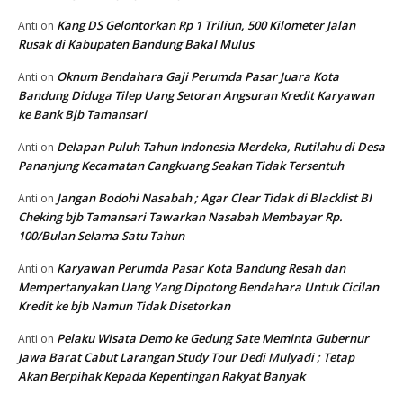
Kang DS Gelontorkan Rp 1 Triliun, 500 Kilometer Jalan
Anti
on
Rusak di Kabupaten Bandung Bakal Mulus
Oknum Bendahara Gaji Perumda Pasar Juara Kota
Anti
on
Bandung Diduga Tilep Uang Setoran Angsuran Kredit Karyawan
ke Bank Bjb Tamansari
Delapan Puluh Tahun Indonesia Merdeka, Rutilahu di Desa
Anti
on
Pananjung Kecamatan Cangkuang Seakan Tidak Tersentuh
Jangan Bodohi Nasabah ; Agar Clear Tidak di Blacklist BI
Anti
on
Cheking bjb Tamansari Tawarkan Nasabah Membayar Rp.
100/Bulan Selama Satu Tahun
Karyawan Perumda Pasar Kota Bandung Resah dan
Anti
on
Mempertanyakan Uang Yang Dipotong Bendahara Untuk Cicilan
Kredit ke bjb Namun Tidak Disetorkan
Pelaku Wisata Demo ke Gedung Sate Meminta Gubernur
Anti
on
Jawa Barat Cabut Larangan Study Tour Dedi Mulyadi ; Tetap
Akan Berpihak Kepada Kepentingan Rakyat Banyak