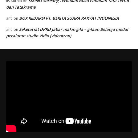
SMPN3 Soreang Terbitkan Buku Panduan Tata Tertib
Iis Kurnia
on
dan Tatakrama
BOX REDAKSI PT. BERITA SUARA RAKYAT INDONESIA
anti
on
Seketariat DPRD Jabar makin gila – gilaan Belanja modal
anti
on
peralatan studio Vidio (videotron)