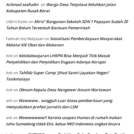
Achmad saefudin
Warga Desa Tenjolaut Keluhkan Jalan
on
Kabupaten Rusak Berat
Miris” Bangunan Sekolah SDN 1 Papayan Sudah 20
Udin'n Radio
on
Tahun Belum Tersentuh Bantuan Pemerintah
Sosialisasi Pemberdayaan Masyarakat
Fatimah Any Mulyasari
on
Melalui KIE Obat dan Makanan
Ketidakwajaran LHKPN Bisa Menjadi Titik Masuk
Anti
on
Penyelidikan dan Penyidikan Dugaan Adanya Korupsi
Tahfidz Super Camp ‘Jihad Santri Jayakan Negeri’
Anti
on
Tasikmalaya
Oknum Kepala Desa Nangewer Ancam Wartawan
Anti
on
Wawwww.. sungguh Luar biasa pemberitaan yang
anti
on
menyudutkan profesi jurnalis dan LSM
Wowwwwww!! Karena ucapan Humas di rumah makan
anti
on
tahu Sumedang tidak Etis, ketua IWO Indonesia angkat bicara