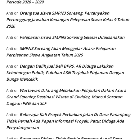
Periode 2026 – 2029
Orang tua siswa SMPN3 Soreang, Pertanyakan
Anti
on
Pertanggung Jawaban Keuangan Pelepasan Siswa Kelas 9 Tahun
2026
Pelepasan siswa SMPN3 Soreang Selesai Dilaksanakan
Anti
on
SMPN3 Soreang Akan Menggelar Acara Pelepasan
Anti
on
Perpisahan Siswa Angkatan Tahun 2026
Dengan Dalih Jual Beli BPRS, AR Diduga Lakukan
Anti
on
Kebohongan Publik, Puluhan ASN Terjebak Pinjaman Dengan
Bunga Mencekik
Wartawan Dilarang Melakukan Peliputan Dalam Acara
Anti
on
Grand Opening Destinasi Wisata di Ciwidey, Muncul Sorotan
Dugaan PBG dan SLF
Beberapa Kali Proyek Perbaikan Jalan Di Desa Pananjung
Anti
on
Tidak Pernah Ada Papan Informasi Proyek, Patut Diduga Ada
Penyalahgunaan
Bangunan Diduga Tidak Berijin Bermunculan di Desa
Anti
on