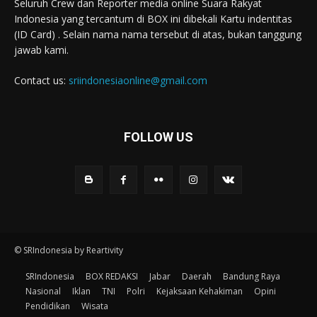
Seluruh Crew dan Reporter media online Suara Rakyat
Indonesia yang tercantum di BOX ini dibekali Kartu indentitas
(ID Card) . Selain nama nama tersebut di atas, bukan tanggung
jawab kami.
Contact us:
sriindonesiaonline@gmail.com
FOLLOW US
© SRIndonesia by Reartivity
SRIndonesia
BOX REDAKSI
Jabar
Daerah
Bandung Raya
Nasional
Iklan
TNI
Polri
Kejaksaan Kehakiman
Opini
Pendidikan
Wisata