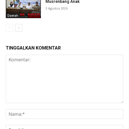
Musrenbang Anak
3 Agustus 2026
Daerah
TINGGALKAN KOMENTAR
Komentar:
Na
Ema