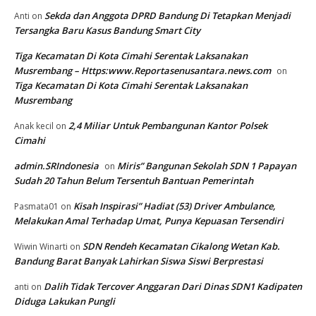
Sekda dan Anggota DPRD Bandung Di Tetapkan Menjadi
Anti
on
Tersangka Baru Kasus Bandung Smart City
Tiga Kecamatan Di Kota Cimahi Serentak Laksanakan
Musrembang – Https:www.Reportasenusantara.news.com
on
Tiga Kecamatan Di Kota Cimahi Serentak Laksanakan
Musrembang
2,4 Miliar Untuk Pembangunan Kantor Polsek
Anak kecil
on
Cimahi
admin.SRIndonesia
Miris” Bangunan Sekolah SDN 1 Papayan
on
Sudah 20 Tahun Belum Tersentuh Bantuan Pemerintah
Kisah Inspirasi” Hadiat (53) Driver Ambulance,
Pasmata01
on
Melakukan Amal Terhadap Umat, Punya Kepuasan Tersendiri
SDN Rendeh Kecamatan Cikalong Wetan Kab.
Wiwin Winarti
on
Bandung Barat Banyak Lahirkan Siswa Siswi Berprestasi
Dalih Tidak Tercover Anggaran Dari Dinas SDN1 Kadipaten
anti
on
Diduga Lakukan Pungli