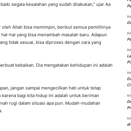
iki segala kesalahan yang sudah dilakukan,” ujar Aa
Pe
An
D
r oleh Allah bisa memimpin, berikut semua pemilihnya
An
 hal-hal yang bisa menambah masalah baru. Adapun
Pe
ng tidak sesuai, bisa diproses dengan cara yang
An
La
P
erbuat kebaikan. Dia mengatakan kehidupan ini adalah
An
Da
Ci
apan, jangan sampai mengecilkan hati untuk tetap
 karena bagi kita hidup ini adalah untuk beriman
An
De
ernah rugi dalam situasi apa pun. Mudah-mudahan
Pr
a.
An
di