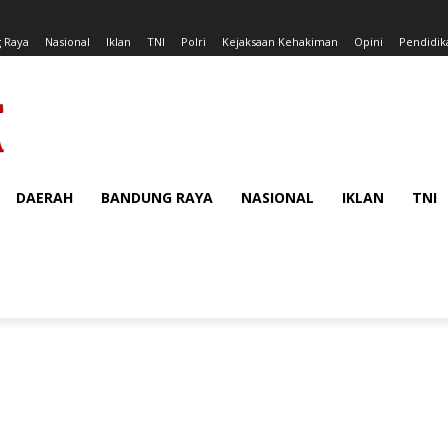
 Raya
Nasional
Iklan
TNI
Polri
Kejaksaan Kehakiman
Opini
Pendidik
DAERAH
BANDUNG RAYA
NASIONAL
IKLAN
TNI