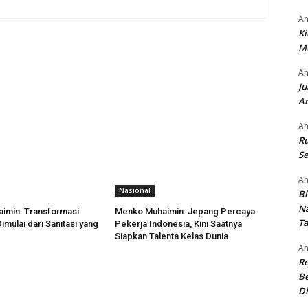
An
Ki
M
An
Ju
An
An
Ru
Se
An
Nasional
Bl
N
imin: Transformasi
Menko Muhaimin: Jepang Percaya
T
mulai dari Sanitasi yang
Pekerja Indonesia, Kini Saatnya
Siapkan Talenta Kelas Dunia
An
R
Be
Di