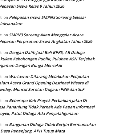
lepasan Siswa Kelas 9 Tahun 2026
Pelepasan siswa SMPN3 Soreang Selesai
ti
on
ilaksanakan
SMPN3 Soreang Akan Menggelar Acara
ti
on
lepasan Perpisahan Siswa Angkatan Tahun 2026
Dengan Dalih Jual Beli BPRS, AR Diduga
ti
on
kukan Kebohongan Publik, Puluhan ASN Terjebak
injaman Dengan Bunga Mencekik
Wartawan Dilarang Melakukan Peliputan
ti
on
lam Acara Grand Opening Destinasi Wisata di
widey, Muncul Sorotan Dugaan PBG dan SLF
Beberapa Kali Proyek Perbaikan Jalan Di
ti
on
sa Pananjung Tidak Pernah Ada Papan Informasi
oyek, Patut Diduga Ada Penyalahgunaan
Bangunan Diduga Tidak Berijin Bermunculan
ti
on
 Desa Pananjung, APH Tutup Mata