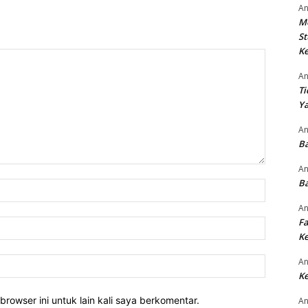
An
M
St
Ke
An
Ti
Ya
An
Ba
An
Ba
Nama:*
An
Fa
Email:*
Ke
Website:
An
Ke
rowser ini untuk lain kali saya berkomentar.
An