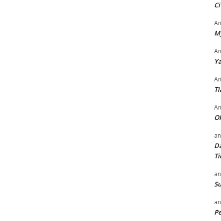
Ci
An
M
An
Ya
An
Ti
An
O
an
Da
Ti
an
Su
an
P