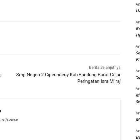
An
Ua
An
Be
Hi
An
Se
P
Berita Selanjutnya
An
g
Smp Negeri 2 Cipeundeuy Kab.Bandung Barat Gelar
‘S
Peringatan Isra Mi raj
An
M
S
a
An
M
.net/source
An
Ba