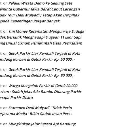
Pelaku Wisata Demo ke Gedung Sate
ti
on
eminta Gubernur Jawa Barat Cabut Larangan
udy Tour Dedi Mulyadi ; Tetap Akan Berpihak
pada Kepentingan Rakyat Banyak
Tim Monev Kecamatan Mangunreja Diduga
ti
on
dak Berkutik Menghadapi Dugaan 11 Ekor Sapi
ng Dijual Oknum Pemerintah Desa Pasirsalam
Getok Parkir Liar Kembali Terjadi di Kota
ti
on
ndung Korban di Getok Parkir Rp. 50.000 ,-
Getok Parkir Liar Kembali Terjadi di Kota
ti
on
ndung Korban di Getok Parkir Rp. 50.000 ,-
Warga Mengeluh Parkir di Getok 20.000
ti
on
rhan ; Sudah Jelas Ada Rambu Dilarang Parkir
napa Parkir Disitu
Statemen Dedi Mulyadi ‘ Tidak Perlu
ti
on
rjasama Media ‘ Bikin Gaduh Insan Pers .
Mungkinkah Jalur Kereta Api Bandung
ti
on