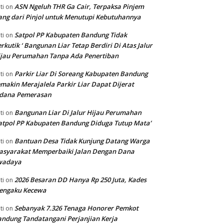
ASN Ngeluh THR Ga Cair, Terpaksa Pinjem
ti
on
ng dari Pinjol untuk Menutupi Kebutuhannya
Satpol PP Kabupaten Bandung Tidak
ti
on
rkutik ‘ Bangunan Liar Tetap Berdiri Di Atas Jalur
jau Perumahan Tanpa Ada Penertiban
Parkir Liar Di Soreang Kabupaten Bandung
ti
on
makin Merajalela Parkir Liar Dapat Dijerat
idana Pemerasan
Bangunan Liar Di Jalur Hijau Perumahan
ti
on
atpol PP Kabupaten Bandung Diduga Tutup Mata’
Bantuan Desa Tidak Kunjung Datang Warga
ti
on
asyarakat Memperbaiki Jalan Dengan Dana
wadaya
2026 Besaran DD Hanya Rp 250 Juta, Kades
ti
on
engaku Kecewa
Sebanyak 7.326 Tenaga Honorer Pemkot
ti
on
ndung Tandatangani Perjanjian Kerja