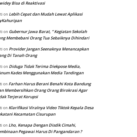
widey Bisa di Reaktivasi
Lebih Cepat dan Mudah Lewat Aplikasi
ti
on
yKahuripan
Gubernur Jawa Barat, ” Kegiatan Sekolah
ti
on
ng Membebani Orang Tua Sebaiknya Dihindari
Provider Jangan Seenaknya Menancapkan
ti
on
ang Di Tanah Orang
Diduga Tidak Terima Diekpose Media,
ti
on
knum Kades Menggunakan Media Tandingan
Farhan Harus Berani Benahi Kota Bandung
ti
on
n Membersihkan Orang Orang Birokrasi Agar
dak Terjerat Korupsi
Klarifikasi Viralnya Video Tiktok Kepala Desa
ti
on
katani Kecamatan Cisurupan
Lho, Kenapa Dengan Disdik Cimahi,
ti
on
embinaan Pegawai Harus Di Pangandaran ?