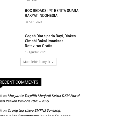
BOX REDAKSI PT. BERITA SUARA
RAKYAT INDONESIA
18 April 2023
Cegah Diare pada Bayi, Dinkes
Cimahi Bakal Imunisasi
Rotavirus Gratis
15 Agustus 2023
Muat lebih banyak
RECENT COMMENTS
Muryanto Terpilih Menjadi Ketua DKM Nurul
ti
on
an Parken Periode 2026 – 2029
Orang tua siswa SMPN3 Soreang,
ti
on
ertanyakan Pertanggung Jawaban Keuangan