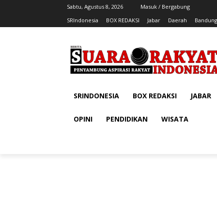
Sabtu, Agustus 8, 2026
Masuk / Bergabung
SRIndonesia
BOX REDAKSI
Jabar
Daerah
Bandung
SRINDONESIA
BOX REDAKSI
JABAR
OPINI
PENDIDIKAN
WISATA