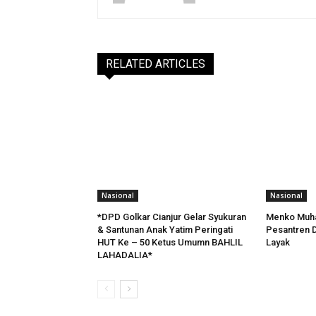
RELATED ARTICLES
Nasional
Nasional
*DPD Golkar Cianjur Gelar Syukuran
Menko Muha
& Santunan Anak Yatim Peringati
Pesantren Di
HUT Ke – 50 Ketus Umumn BAHLIL
Layak
LAHADALIA*