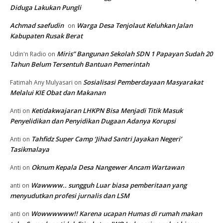
Diduga Lakukan Pungli
Achmad saefudin
Warga Desa Tenjolaut Keluhkan Jalan
on
Kabupaten Rusak Berat
Miris” Bangunan Sekolah SDN 1 Papayan Sudah 20
Udin'n Radio
on
Tahun Belum Tersentuh Bantuan Pemerintah
Sosialisasi Pemberdayaan Masyarakat
Fatimah Any Mulyasari
on
Melalui KIE Obat dan Makanan
Ketidakwajaran LHKPN Bisa Menjadi Titik Masuk
Anti
on
Penyelidikan dan Penyidikan Dugaan Adanya Korupsi
Tahfidz Super Camp ‘Jihad Santri Jayakan Negeri’
Anti
on
Tasikmalaya
Oknum Kepala Desa Nangewer Ancam Wartawan
Anti
on
Wawwww.. sungguh Luar biasa pemberitaan yang
anti
on
menyudutkan profesi jurnalis dan LSM
Wowwwwww!! Karena ucapan Humas di rumah makan
anti
on