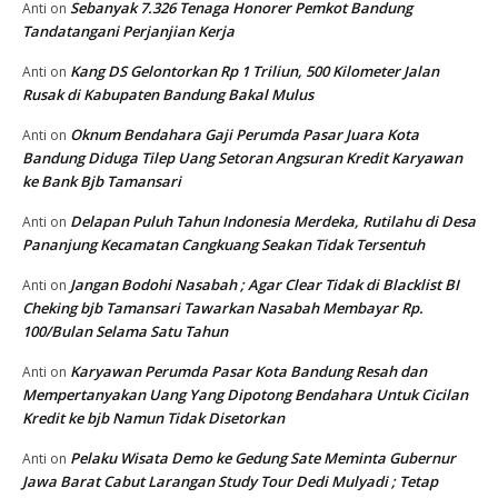
Sebanyak 7.326 Tenaga Honorer Pemkot Bandung
Anti
on
Tandatangani Perjanjian Kerja
Kang DS Gelontorkan Rp 1 Triliun, 500 Kilometer Jalan
Anti
on
Rusak di Kabupaten Bandung Bakal Mulus
Oknum Bendahara Gaji Perumda Pasar Juara Kota
Anti
on
Bandung Diduga Tilep Uang Setoran Angsuran Kredit Karyawan
ke Bank Bjb Tamansari
Delapan Puluh Tahun Indonesia Merdeka, Rutilahu di Desa
Anti
on
Pananjung Kecamatan Cangkuang Seakan Tidak Tersentuh
Jangan Bodohi Nasabah ; Agar Clear Tidak di Blacklist BI
Anti
on
Cheking bjb Tamansari Tawarkan Nasabah Membayar Rp.
100/Bulan Selama Satu Tahun
Karyawan Perumda Pasar Kota Bandung Resah dan
Anti
on
Mempertanyakan Uang Yang Dipotong Bendahara Untuk Cicilan
Kredit ke bjb Namun Tidak Disetorkan
Pelaku Wisata Demo ke Gedung Sate Meminta Gubernur
Anti
on
Jawa Barat Cabut Larangan Study Tour Dedi Mulyadi ; Tetap