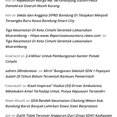
Kepedulian Warga Rw. 06 Pananjung Dalam Pesta
Anti
on
Demokrasi Daerah Masih Kurang
Sekda dan Anggota DPRD Bandung Di Tetapkan Menjadi
Anti
on
Tersangka Baru Kasus Bandung Smart City
Tiga Kecamatan Di Kota Cimahi Serentak Laksanakan
Musrembang – Https:www.Reportasenusantara.news.com
on
Tiga Kecamatan Di Kota Cimahi Serentak Laksanakan
Musrembang
2,4 Miliar Untuk Pembangunan Kantor Polsek
Anak kecil
on
Cimahi
admin.SRIndonesia
Miris” Bangunan Sekolah SDN 1 Papayan
on
Sudah 20 Tahun Belum Tersentuh Bantuan Pemerintah
Kisah Inspirasi” Hadiat (53) Driver Ambulance,
Pasmata01
on
Melakukan Amal Terhadap Umat, Punya Kepuasan Tersendiri
SDN Rendeh Kecamatan Cikalong Wetan Kab.
Wiwin Winarti
on
Bandung Barat Banyak Lahirkan Siswa Siswi Berprestasi
Dalih Tidak Tercover Anggaran Dari Dinas SDN1 Kadipaten
anti
on