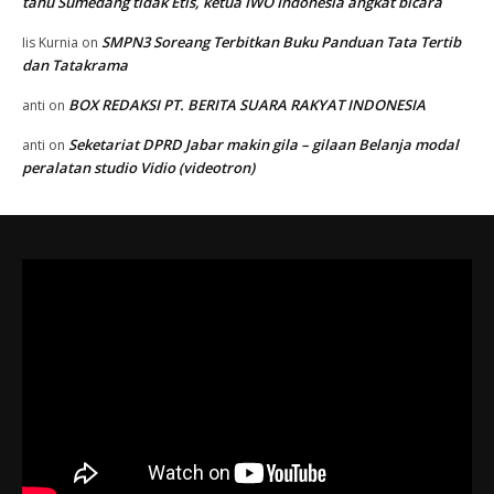
tahu Sumedang tidak Etis, ketua IWO Indonesia angkat bicara
SMPN3 Soreang Terbitkan Buku Panduan Tata Tertib
Iis Kurnia
on
dan Tatakrama
BOX REDAKSI PT. BERITA SUARA RAKYAT INDONESIA
anti
on
Seketariat DPRD Jabar makin gila – gilaan Belanja modal
anti
on
peralatan studio Vidio (videotron)