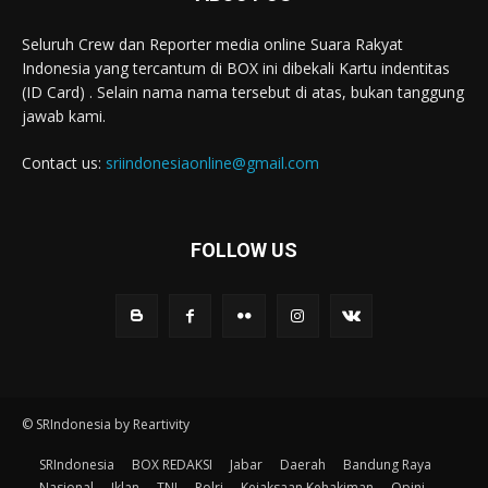
Seluruh Crew dan Reporter media online Suara Rakyat
Indonesia yang tercantum di BOX ini dibekali Kartu indentitas
(ID Card) . Selain nama nama tersebut di atas, bukan tanggung
jawab kami.
Contact us:
sriindonesiaonline@gmail.com
FOLLOW US
© SRIndonesia by Reartivity
SRIndonesia
BOX REDAKSI
Jabar
Daerah
Bandung Raya
Nasional
Iklan
TNI
Polri
Kejaksaan Kehakiman
Opini