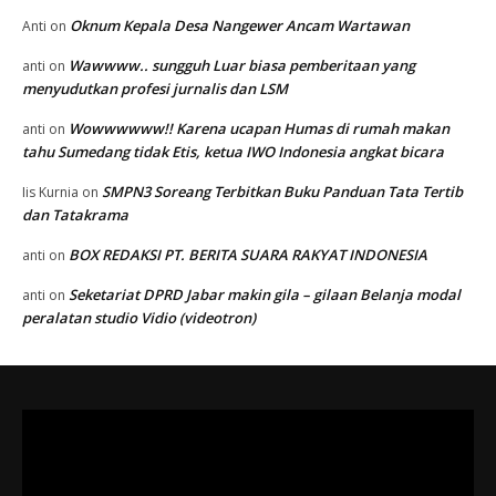
Oknum Kepala Desa Nangewer Ancam Wartawan
Anti
on
Wawwww.. sungguh Luar biasa pemberitaan yang
anti
on
menyudutkan profesi jurnalis dan LSM
Wowwwwww!! Karena ucapan Humas di rumah makan
anti
on
tahu Sumedang tidak Etis, ketua IWO Indonesia angkat bicara
SMPN3 Soreang Terbitkan Buku Panduan Tata Tertib
Iis Kurnia
on
dan Tatakrama
BOX REDAKSI PT. BERITA SUARA RAKYAT INDONESIA
anti
on
Seketariat DPRD Jabar makin gila – gilaan Belanja modal
anti
on
peralatan studio Vidio (videotron)