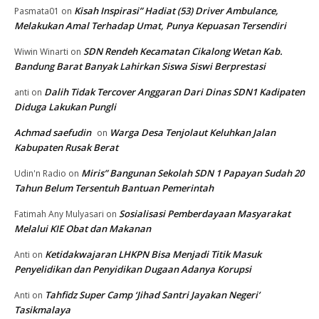
Kisah Inspirasi” Hadiat (53) Driver Ambulance,
Pasmata01
on
Melakukan Amal Terhadap Umat, Punya Kepuasan Tersendiri
SDN Rendeh Kecamatan Cikalong Wetan Kab.
Wiwin Winarti
on
Bandung Barat Banyak Lahirkan Siswa Siswi Berprestasi
Dalih Tidak Tercover Anggaran Dari Dinas SDN1 Kadipaten
anti
on
Diduga Lakukan Pungli
Achmad saefudin
Warga Desa Tenjolaut Keluhkan Jalan
on
Kabupaten Rusak Berat
Miris” Bangunan Sekolah SDN 1 Papayan Sudah 20
Udin'n Radio
on
Tahun Belum Tersentuh Bantuan Pemerintah
Sosialisasi Pemberdayaan Masyarakat
Fatimah Any Mulyasari
on
Melalui KIE Obat dan Makanan
Ketidakwajaran LHKPN Bisa Menjadi Titik Masuk
Anti
on
Penyelidikan dan Penyidikan Dugaan Adanya Korupsi
Tahfidz Super Camp ‘Jihad Santri Jayakan Negeri’
Anti
on
Tasikmalaya