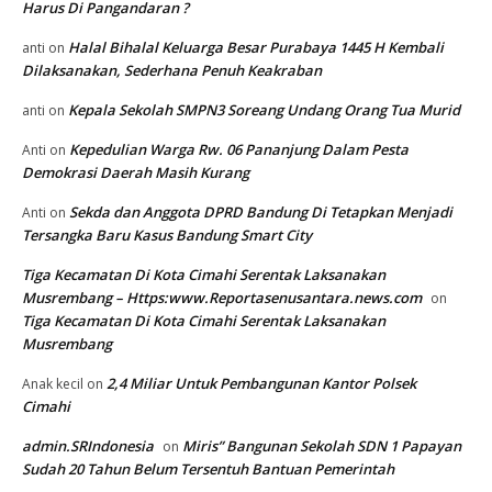
Harus Di Pangandaran ?
Halal Bihalal Keluarga Besar Purabaya 1445 H Kembali
anti
on
Dilaksanakan, Sederhana Penuh Keakraban
Kepala Sekolah SMPN3 Soreang Undang Orang Tua Murid
anti
on
Kepedulian Warga Rw. 06 Pananjung Dalam Pesta
Anti
on
Demokrasi Daerah Masih Kurang
Sekda dan Anggota DPRD Bandung Di Tetapkan Menjadi
Anti
on
Tersangka Baru Kasus Bandung Smart City
Tiga Kecamatan Di Kota Cimahi Serentak Laksanakan
Musrembang – Https:www.Reportasenusantara.news.com
on
Tiga Kecamatan Di Kota Cimahi Serentak Laksanakan
Musrembang
2,4 Miliar Untuk Pembangunan Kantor Polsek
Anak kecil
on
Cimahi
admin.SRIndonesia
Miris” Bangunan Sekolah SDN 1 Papayan
on
Sudah 20 Tahun Belum Tersentuh Bantuan Pemerintah