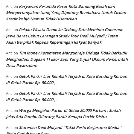
Karyawan Perumda Pasar Kota Bandung Resah dan
Anti
on
Mempertanyakan Uang Yang Dipotong Bendahara Untuk Cicilan
Kredit ke bjb Namun Tidak Disetorkan
Pelaku Wisata Demo ke Gedung Sate Meminta Gubernur
Anti
on
Jawa Barat Cabut Larangan Study Tour Dedi Mulyadi ; Tetap
Akan Berpihak Kepada Kepentingan Rakyat Banyak
Tim Monev Kecamatan Mangunreja Diduga Tidak Berkutik
Anti
on
Menghadapi Dugaan 11 Ekor Sapi Yang Dijual Oknum Pemerintah
Desa Pasirsalam
Getok Parkir Liar Kembali Terjadi di Kota Bandung Korban
Anti
on
di Getok Parkir Rp. 50.000 ,-
Getok Parkir Liar Kembali Terjadi di Kota Bandung Korban
Anti
on
di Getok Parkir Rp. 50.000 ,-
Warga Mengeluh Parkir di Getok 20.000 Farhan ; Sudah
Anti
on
Jelas Ada Rambu Dilarang Parkir Kenapa Parkir Disitu
Statemen Dedi Mulyadi ‘ Tidak Perlu Kerjasama Media ‘
Anti
on
Bikin Gaduh Insan Pers .