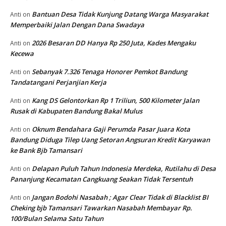
Bantuan Desa Tidak Kunjung Datang Warga Masyarakat
Anti
on
Memperbaiki Jalan Dengan Dana Swadaya
2026 Besaran DD Hanya Rp 250 Juta, Kades Mengaku
Anti
on
Kecewa
Sebanyak 7.326 Tenaga Honorer Pemkot Bandung
Anti
on
Tandatangani Perjanjian Kerja
Kang DS Gelontorkan Rp 1 Triliun, 500 Kilometer Jalan
Anti
on
Rusak di Kabupaten Bandung Bakal Mulus
Oknum Bendahara Gaji Perumda Pasar Juara Kota
Anti
on
Bandung Diduga Tilep Uang Setoran Angsuran Kredit Karyawan
ke Bank Bjb Tamansari
Delapan Puluh Tahun Indonesia Merdeka, Rutilahu di Desa
Anti
on
Pananjung Kecamatan Cangkuang Seakan Tidak Tersentuh
Jangan Bodohi Nasabah ; Agar Clear Tidak di Blacklist BI
Anti
on
Cheking bjb Tamansari Tawarkan Nasabah Membayar Rp.
100/Bulan Selama Satu Tahun