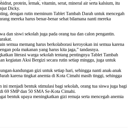
at, protein, lemak, vitamin, serat, mineral air serta kalsium, itu
njut Dicky.
tunting, dengan rutin meminum Tablet Tambah Darah untuk mencegah
karang mereka harus benar-benar sehat bilamana nanti mereka
wa dan siswi sekolah juga pada orang tua dan calon pengantin.
arakat.
 lain semua memang harus berkolaborasi keroyokan ini semua karena
dengan pola makanan yang harus kita jaga,” tandasnya.
atkan literasi warga sekolah tentang pentingnya Tablet Tambah
 kegiatan Aksi Bergizi secara rutin setiap minggu, juga untuk
gan-kandungan gizi untuk setiap hari, sehingga nanti anak-anak
rah karena tingkat anemia di Kota Cimahi masih tinggi, sehingga
ni menjadi bentuk stimulasi bagi sekolah, orang tua siswa juga bagi
ni di 69 SMP dan 50 SMA Se-Kota Cimahi.
ebagai bentuk upaya meningkatkan gizi remaja serta mencegah anemia