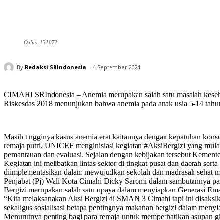
Oplus_131072
By
Redaksi SRIndonesia
4 September 2024
CIMAHI SRIndonesia – Anemia merupakan salah satu masalah kesehatan
Riskesdas 2018 menunjukan bahwa anemia pada anak usia 5-14 tahun te
Masih tingginya kasus anemia erat kaitannya dengan kepatuhan kon
remaja putri, UNICEF menginisiasi kegiatan #AksiBergizi yang mulai 
pemantauan dan evaluasi. Sejalan dengan kebijakan tersebut Kement
Kegiatan ini melibatkan lintas sektor di tingkat pusat dan daerah ser
diimplementasikan dalam mewujudkan sekolah dan madrasah sehat
Penjabat (Pj) Wali Kota Cimahi Dicky Saromi dalam sambutannya p
Bergizi merupakan salah satu upaya dalam menyiapkan Generasi Emas
“Kita melaksanakan Aksi Bergizi di SMAN 3 Cimahi tapi ini disaksi
sekaligus sosialisasi betapa pentingnya makanan bergizi dalam men
Menurutnya penting bagi para remaja untuk memperhatikan asupan g