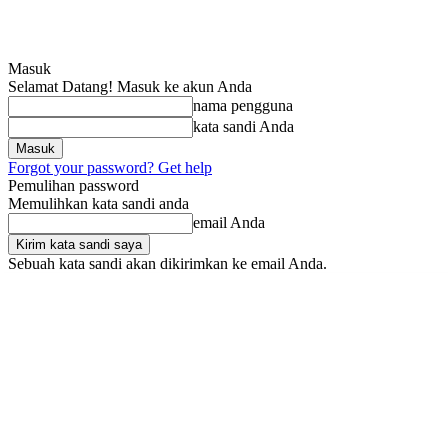
Masuk
Selamat Datang! Masuk ke akun Anda
nama pengguna
kata sandi Anda
Forgot your password? Get help
Pemulihan password
Memulihkan kata sandi anda
email Anda
Sebuah kata sandi akan dikirimkan ke email Anda.
Kamis, Agustus 6, 2026
Masuk / Bergabung
SRIndonesia
BOX RED