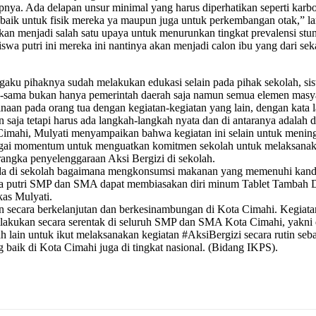
ya. Ada delapan unsur minimal yang harus diperhatikan seperti karbohidr
aik untuk fisik mereka ya maupun juga untuk perkembangan otak,” la
kan menjadi salah satu upaya untuk menurunkan tingkat prevalensi s
wa putri ini mereka ini nantinya akan menjadi calon ibu yang dari se
gaku pihaknya sudah melakukan edukasi selain pada pihak sekolah, sis
a-sama bukan hanya pemerintah daerah saja namun semua elemen masy
inaan pada orang tua dengan kegiatan-kegiatan yang lain, dengan kata
saja tetapi harus ada langkah-langkah nyata dan di antaranya adalah 
mahi, Mulyati menyampaikan bahwa kegiatan ini selain untuk meningk
ebagai momentum untuk menguatkan komitmen sekolah untuk melaksanakan
 rangka penyelenggaraan Aksi Bergizi di sekolah.
ada di sekolah bagaimana mengkonsumsi makanan yang memenuhi kandun
aja putri SMP dan SMA dapat membiasakan diri minum Tablet Tambah Da
kas Mulyati.
secara berkelanjutan dan berkesinambungan di Kota Cimahi. Kegiatan i
 dilakukan secara serentak di seluruh SMP dan SMA Kota Cimahi, yak
ah lain untuk ikut melaksanakan kegiatan #AksiBergizi secara rutin s
 baik di Kota Cimahi juga di tingkat nasional. (Bidang IKPS).