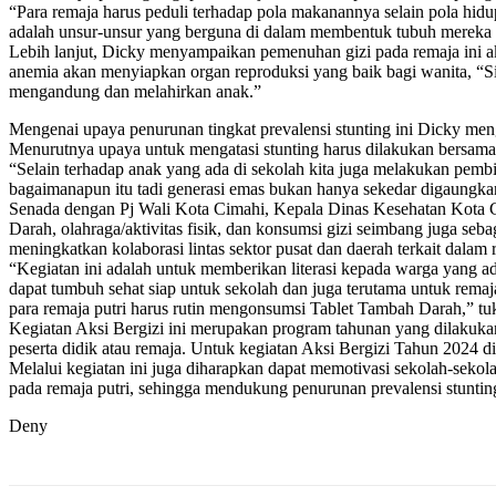
“Para remaja harus peduli terhadap pola makanannya selain pola hidupn
adalah unsur-unsur yang berguna di dalam membentuk tubuh mereka b
Lebih lanjut, Dicky menyampaikan pemenuhan gizi pada remaja ini a
anemia akan menyiapkan organ reproduksi yang baik bagi wanita, “Sis
mengandung dan melahirkan anak.”
Mengenai upaya penurunan tingkat prevalensi stunting ini Dicky men
Menurutnya upaya untuk mengatasi stunting harus dilakukan bersam
“Selain terhadap anak yang ada di sekolah kita juga melakukan pemb
bagaimanapun itu tadi generasi emas bukan hanya sekedar digaungkan 
Senada dengan Pj Wali Kota Cimahi, Kepala Dinas Kesehatan Kota Ci
Darah, olahraga/aktivitas fisik, dan konsumsi gizi seimbang juga s
meningkatkan kolaborasi lintas sektor pusat dan daerah terkait dalam
“Kegiatan ini adalah untuk memberikan literasi kepada warga yang 
dapat tumbuh sehat siap untuk sekolah dan juga terutama untuk rem
para remaja putri harus rutin mengonsumsi Tablet Tambah Darah,” tu
Kegiatan Aksi Bergizi ini merupakan program tahunan yang dilakukan 
peserta didik atau remaja. Untuk kegiatan Aksi Bergizi Tahun 2024
Melalui kegiatan ini juga diharapkan dapat memotivasi sekolah-sekol
pada remaja putri, sehingga mendukung penurunan prevalensi stunting
Deny