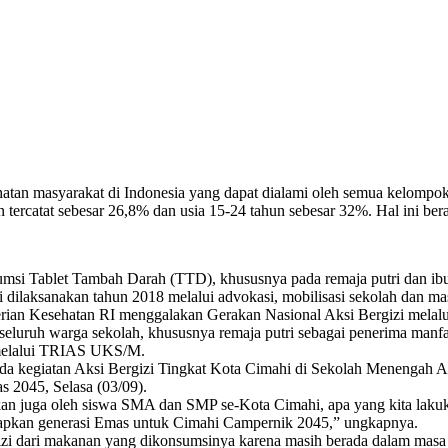
 masyarakat di Indonesia yang dapat dialami oleh semua kelompok umu
rcatat sebesar 26,8% dan usia 15-24 tahun sebesar 32%. Hal ini berart
sumsi Tablet Tambah Darah (TTD), khususnya pada remaja putri dan i
dilaksanakan tahun 2018 melalui advokasi, mobilisasi sekolah dan masya
erian Kesehatan RI menggalakan Gerakan Nasional Aksi Bergizi melalui
ta seluruh warga sekolah, khususnya remaja putri sebagai penerima manf
 melalui TRIAS UKS/M.
ada kegiatan Aksi Bergizi Tingkat Kota Cimahi di Sekolah Menengah
 2045, Selasa (03/09).
kan juga oleh siswa SMA dan SMP se-Kota Cimahi, apa yang kita laku
yiapkan generasi Emas untuk Cimahi Campernik 2045,” ungkapnya.
izi dari makanan yang dikonsumsinya karena masih berada dalam mas