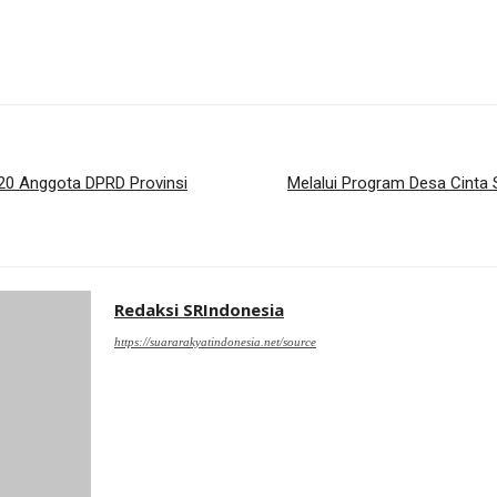
120 Anggota DPRD Provinsi
Melalui Program Desa Cinta S
Redaksi SRIndonesia
https://suararakyatindonesia.net/source