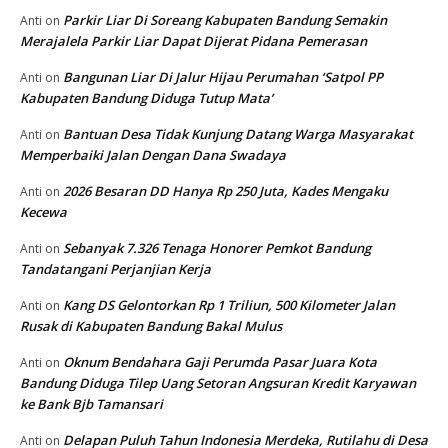
Parkir Liar Di Soreang Kabupaten Bandung Semakin
Anti
on
Merajalela Parkir Liar Dapat Dijerat Pidana Pemerasan
Bangunan Liar Di Jalur Hijau Perumahan ‘Satpol PP
Anti
on
Kabupaten Bandung Diduga Tutup Mata’
Bantuan Desa Tidak Kunjung Datang Warga Masyarakat
Anti
on
Memperbaiki Jalan Dengan Dana Swadaya
2026 Besaran DD Hanya Rp 250 Juta, Kades Mengaku
Anti
on
Kecewa
Sebanyak 7.326 Tenaga Honorer Pemkot Bandung
Anti
on
Tandatangani Perjanjian Kerja
Kang DS Gelontorkan Rp 1 Triliun, 500 Kilometer Jalan
Anti
on
Rusak di Kabupaten Bandung Bakal Mulus
Oknum Bendahara Gaji Perumda Pasar Juara Kota
Anti
on
Bandung Diduga Tilep Uang Setoran Angsuran Kredit Karyawan
ke Bank Bjb Tamansari
Delapan Puluh Tahun Indonesia Merdeka, Rutilahu di Desa
Anti
on