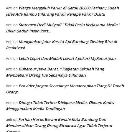
Warga Mengeluh Parkir di Getok 20.000 Farhan ; Sudah
Anti
on
Jelas Ada Rambu Dilarang Parkir Kenapa Parkir Disitu
Statemen Dedi Mulyadi ‘ Tidak Perlu Kerjasama Media ‘
Anti
on
Bikin Gaduh Insan Pers .
Mungkinkah Jalur Kereta Api Bandung Ciwidey Bisa di
Anti
on
Reaktivasi
Lebih Cepat dan Mudah Lewat Aplikasi MyKahuripan
Anti
on
Gubernur Jawa Barat, ” Kegiatan Sekolah Yang
Anti
on
Membebani Orang Tua Sebaiknya Dihindari
Provider Jangan Seenaknya Menancapkan Tiang Di Tanah
Anti
on
Orang
Diduga Tidak Terima Diekpose Media, Oknum Kades
Anti
on
Menggunakan Media Tandingan
Farhan Harus Berani Benahi Kota Bandung Dan
anti
on
Membersihkan Orang Orang Birokrasi Agar Tidak Terjerat
Korupsi