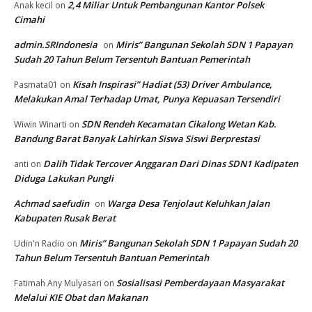
2,4 Miliar Untuk Pembangunan Kantor Polsek
Anak kecil
on
Cimahi
admin.SRIndonesia
Miris” Bangunan Sekolah SDN 1 Papayan
on
Sudah 20 Tahun Belum Tersentuh Bantuan Pemerintah
Kisah Inspirasi” Hadiat (53) Driver Ambulance,
Pasmata01
on
Melakukan Amal Terhadap Umat, Punya Kepuasan Tersendiri
SDN Rendeh Kecamatan Cikalong Wetan Kab.
Wiwin Winarti
on
Bandung Barat Banyak Lahirkan Siswa Siswi Berprestasi
Dalih Tidak Tercover Anggaran Dari Dinas SDN1 Kadipaten
anti
on
Diduga Lakukan Pungli
Achmad saefudin
Warga Desa Tenjolaut Keluhkan Jalan
on
Kabupaten Rusak Berat
Miris” Bangunan Sekolah SDN 1 Papayan Sudah 20
Udin'n Radio
on
Tahun Belum Tersentuh Bantuan Pemerintah
Sosialisasi Pemberdayaan Masyarakat
Fatimah Any Mulyasari
on
Melalui KIE Obat dan Makanan