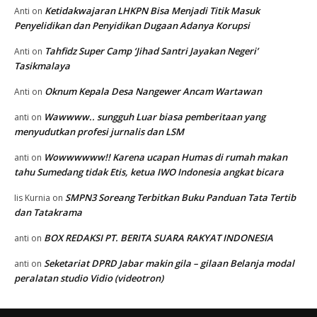
Ketidakwajaran LHKPN Bisa Menjadi Titik Masuk
Anti
on
Penyelidikan dan Penyidikan Dugaan Adanya Korupsi
Tahfidz Super Camp ‘Jihad Santri Jayakan Negeri’
Anti
on
Tasikmalaya
Oknum Kepala Desa Nangewer Ancam Wartawan
Anti
on
Wawwww.. sungguh Luar biasa pemberitaan yang
anti
on
menyudutkan profesi jurnalis dan LSM
Wowwwwww!! Karena ucapan Humas di rumah makan
anti
on
tahu Sumedang tidak Etis, ketua IWO Indonesia angkat bicara
SMPN3 Soreang Terbitkan Buku Panduan Tata Tertib
Iis Kurnia
on
dan Tatakrama
BOX REDAKSI PT. BERITA SUARA RAKYAT INDONESIA
anti
on
Seketariat DPRD Jabar makin gila – gilaan Belanja modal
anti
on
peralatan studio Vidio (videotron)